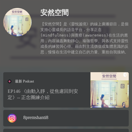
安然空間
【安然空間】是《靈悅謐境》的線上廣播節目，是個
支持心靈成長的語音平台，分享正念
(mindfulness)與覺察(awareness)在生活的應
用，內容涵蓋舞動靜心、瑜珈哲學、與各式支持靈性
成長的練習與心得。藉由對主流價值或集體意識的反
思，慢慢在生活中建立自己的力量、重拾自我接納。 

最新 Podcast
EP146 《由動入靜，從焦慮回到安
定》-- 正念團練介紹
8premshanti8