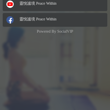
靈悅謐境 Peace Within
靈悅謐境 Peace Within
Powered By
SocialVIP